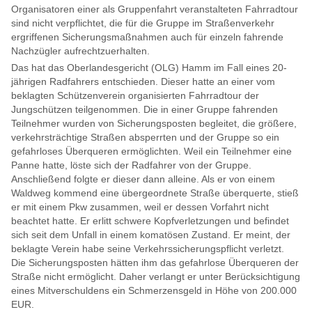
Organisatoren einer als Gruppenfahrt veranstalteten Fahrradtour
sind nicht verpflichtet, die für die Gruppe im Straßenverkehr
ergriffenen Sicherungsmaßnahmen auch für einzeln fahrende
Nachzügler aufrechtzuerhalten.
Das hat das Oberlandesgericht (OLG) Hamm im Fall eines 20-
jährigen Radfahrers entschieden. Dieser hatte an einer vom
beklagten Schützenverein organisierten Fahrradtour der
Jungschützen teilgenommen. Die in einer Gruppe fahrenden
Teilnehmer wurden von Sicherungsposten begleitet, die größere,
verkehrsträchtige Straßen absperrten und der Gruppe so ein
gefahrloses Überqueren ermöglichten. Weil ein Teilnehmer eine
Panne hatte, löste sich der Radfahrer von der Gruppe.
Anschließend folgte er dieser dann alleine. Als er von einem
Waldweg kommend eine übergeordnete Straße überquerte, stieß
er mit einem Pkw zusammen, weil er dessen Vorfahrt nicht
beachtet hatte. Er erlitt schwere Kopfverletzungen und befindet
sich seit dem Unfall in einem komatösen Zustand. Er meint, der
beklagte Verein habe seine Verkehrssicherungspflicht verletzt.
Die Sicherungsposten hätten ihm das gefahrlose Überqueren der
Straße nicht ermöglicht. Daher verlangt er unter Berücksichtigung
eines Mitverschuldens ein Schmerzensgeld in Höhe von 200.000
EUR.