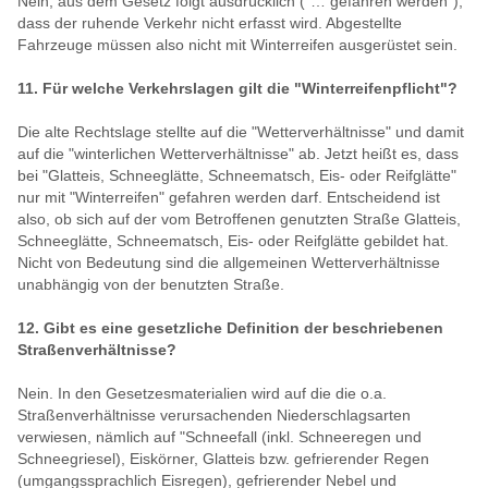
Nein, aus dem Gesetz folgt ausdrücklich ("… gefahren werden"),
dass der ruhende Verkehr nicht erfasst wird. Abgestellte
Fahrzeuge müssen also nicht mit Winterreifen ausgerüstet sein.
11. Für welche Verkehrslagen gilt die "Winterreifenpflicht"?
Die alte Rechtslage stellte auf die "Wetterverhältnisse" und damit
auf die "winterlichen Wetterverhältnisse" ab. Jetzt heißt es, dass
bei "Glatteis, Schneeglätte, Schneematsch, Eis- oder Reifglätte"
nur mit "Winterreifen" gefahren werden darf. Entscheidend ist
also, ob sich auf der vom Betroffenen genutzten Straße Glatteis,
Schneeglätte, Schneematsch, Eis- oder Reifglätte gebildet hat.
Nicht von Bedeutung sind die allgemeinen Wetterverhältnisse
unabhängig von der benutzten Straße.
12. Gibt es eine gesetzliche Definition der beschriebenen
Straßenverhältnisse?
Nein. In den Gesetzesmaterialien wird auf die die o.a.
Straßenverhältnisse verursachenden Niederschlagsarten
verwiesen, nämlich auf "Schneefall (inkl. Schneeregen und
Schneegriesel), Eiskörner, Glatteis bzw. gefrierender Regen
(umgangssprachlich Eisregen), gefrierender Nebel und