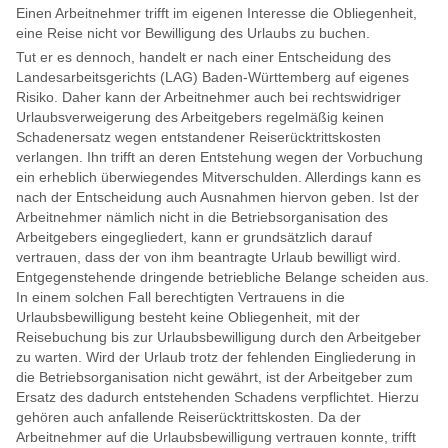
Einen Arbeitnehmer trifft im eigenen Interesse die Obliegenheit,
eine Reise nicht vor Bewilligung des Urlaubs zu buchen.
Tut er es dennoch, handelt er nach einer Entscheidung des
Landesarbeitsgerichts (LAG) Baden-Württemberg auf eigenes
Risiko. Daher kann der Arbeitnehmer auch bei rechtswidriger
Urlaubsverweigerung des Arbeitgebers regelmäßig keinen
Schadenersatz wegen entstandener Reiserücktrittskosten
verlangen. Ihn trifft an deren Entstehung wegen der Vorbuchung
ein erheblich überwiegendes Mitverschulden. Allerdings kann es
nach der Entscheidung auch Ausnahmen hiervon geben. Ist der
Arbeitnehmer nämlich nicht in die Betriebsorganisation des
Arbeitgebers eingegliedert, kann er grundsätzlich darauf
vertrauen, dass der von ihm beantragte Urlaub bewilligt wird.
Entgegenstehende dringende betriebliche Belange scheiden aus.
In einem solchen Fall berechtigten Vertrauens in die
Urlaubsbewilligung besteht keine Obliegenheit, mit der
Reisebuchung bis zur Urlaubsbewilligung durch den Arbeitgeber
zu warten. Wird der Urlaub trotz der fehlenden Eingliederung in
die Betriebsorganisation nicht gewährt, ist der Arbeitgeber zum
Ersatz des dadurch entstehenden Schadens verpflichtet. Hierzu
gehören auch anfallende Reiserücktrittskosten. Da der
Arbeitnehmer auf die Urlaubsbewilligung vertrauen konnte, trifft